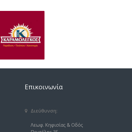
Επικοινωνία
Διεύθυνση:
Λεωφ. Κηφισίας & Οδός