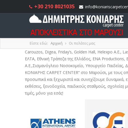
+30 210 8021035
info@koniariscarpetcen
Είστε εδώ:
Αρχική
Οι πελάτες μας
Carouzos, Digea, Friday’s, Golden Hall, Helexpo A.E., L
ΕΛΤΑ, Εθνική Τράπεζα της Ελλάδος, ΕΝΑ Productions
Α.Ε.,Σισμανόγλειο Νοσοκομείο, Υπουργείο Παιδείας,
ΚΟΝΙΑΡΗΣ CARPET CENTER” στο Μαρούσι, με τους οποί
προσωπικά και ξεχωριστά και συνεχίζουμε δυναμικά, επ
εκθέσεις, ξενοδοχεία, παιδικούς σταθμούς, σχολεία) μ
τιμές, μόνο για εσάς!