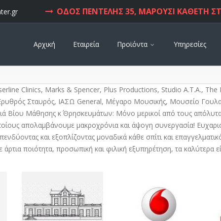
ΟΔΟΣ ΠΕΝΤΕΛΗΣ 35, ΜΑΡΟΥΣΙ ΚΑΘΕΤΗ ΣΤ
ter.gr
Αρχική
Εταιρεία
Προϊόντα
Υπηρεσίες
aserline Clinics, Marks & Spencer, Plus Productions, Studio Α.Τ.Α., 
, Ερυθρός Σταυρός, ΙΑΣΩ General, Μέγαρο Μουσικής, Μουσείο Γου
 Διά Βίου Μάθησης κ΄ Θρησκευμάτων: Μόνο μερικοί από τους απόλυ
ους απολαμβάνουμε μακροχρόνια και άψογη συνεργασία! Ευχαριστο
ενδύοντας και εξοπλίζοντας μοναδικά κάθε σπίτι και επαγγελματικό
ε άρτια ποιότητα, προσωπική και φιλική εξυπηρέτηση, τα καλύτερα εί