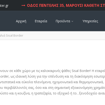
ΟΔΟΣ ΠΕΝΤΕΛΗΣ 35, ΜΑΡΟΥΣΙ ΚΑΘΕΤΗ ΣΤ
ter.gr
Αρχική
Εταιρεία
Προϊόντα
Υπηρεσίες
λιά Sisal Border
ώνουν σε κάθε χώρο με τις καλοκαιρινές ψάθες Sisal Border! Η ε
Border, ως ιδανική λύση για την επένδυση και τη διακόσμηση εσωτερ
ντιστατικά και εύκολα πλενόμενα, ηχομονωτικά και θερμομονωτικά, α
ου περιβάλλοντός σας, όσο και στη σημαντική εξοικονόμηση χρημάτω
ύστο και η κουζίνα, η τραπεζαρία, το εξοχικό ή το…ξενοδοχείο ανα