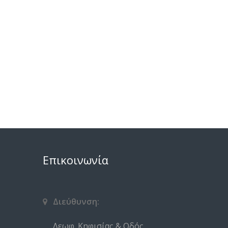
Επικοινωνία
Διεύθυνση:
Λεωφ. Κηφισίας & Οδός