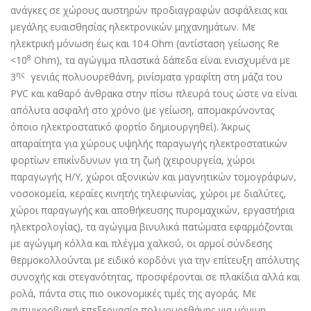
ανάγκες σε χώρους αυστηρών προδιαγραφών ασφάλειας και
μεγάλης ευαισθησίας ηλεκτρονικών μηχανημάτων. Με
ηλεκτρική μόνωση έως και 104 Ohm (αντίσταση γείωσης Re
8
<10
Ohm), τα αγώγιμα πλαστικά δάπεδα είναι ενισχυμένα με
ης
3
γενιάς πολυουρεθάνη, ρινίσματα γραφίτη στη μάζα του
PVC και καθαρό άνθρακα στην πίσω πλευρά τους ώστε να είναι
απόλυτα ασφαλή στο χρόνο (με γείωση, απομακρύνοντας
όποιο ηλεκτροστατικό φορτίο δημιουργηθεί). Άκρως
απαραίτητα για χώρους υψηλής παραγωγής ηλεκτροστατικών
φορτίων επικίνδυνων για τη ζωή (χειρουργεία, χώροι
παραγωγής Η/Υ, χώροι αξονικών και μαγνητικών τομογράφων,
νοσοκομεία, κεραίες κινητής τηλεφωνίας, χώροι με διαλύτες,
χώροι παραγωγής και αποθήκευσης πυρομαχικών, εργαστήρια
ηλεκτρολογίας), τα αγώγιμα βινυλικά πατώματα εφαρμόζονται
με αγώγιμη κόλλα και πλέγμα χαλκού, οι αρμοί σύνδεσης
θερμοκολλούνται με ειδικό κορδόνι για την επίτευξη απόλυτης
συνοχής και στεγανότητας, προσφέρονται σε πλακίδια αλλά και
ρολά, πάντα στις πιο οικονομικές τιμές της αγοράς. Με
αντιμικροβιακή επεξεργασία πολυουρεθάνης για μόνιμη