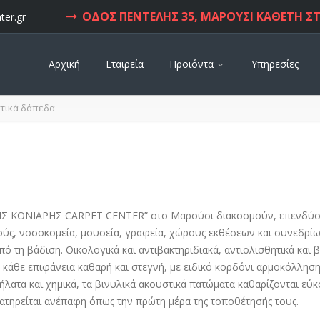
ΟΔΟΣ ΠΕΝΤΕΛΗΣ 35, ΜΑΡΟΥΣΙ ΚΑΘΕΤΗ ΣΤ
ter.gr
Αρχική
Εταιρεία
Προϊόντα
Υπηρεσίες
τικά δάπεδα
ΗΣ ΚΟΝΙΑΡΗΣ CARPET CENTER” στο Μαρούσι διακοσμούν, επενδύο
ς, νοσοκομεία, μουσεία, γραφεία, χώρους εκθέσεων και συνεδρίων
 τη βάδιση. Οικολογικά και αντιβακτηριδιακά, αντιολισθητικά και
 κάθε επιφάνεια καθαρή και στεγνή, με ειδικό κορδόνι αρμοκόλλησ
ατα και χημικά, τα βινυλικά ακουστικά πατώματα καθαρίζονται εύκ
ιατηρείται ανέπαφη όπως την πρώτη μέρα της τοποθέτησής τους.