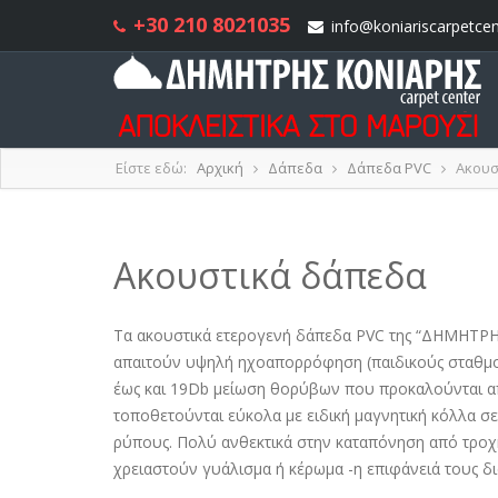
+30 210 8021035
info@koniariscarpetcen
Είστε εδώ:
Αρχική
Δάπεδα
Δάπεδα PVC
Ακουσ
Ακουστικά δάπεδα
Τα ακουστικά ετερογενή δάπεδα PVC της “ΔΗΜΗΤΡ
απαιτούν υψηλή ηχοαπορρόφηση (παιδικούς σταθμού
έως και 19Db μείωση θορύβων που προκαλούνται από
τοποθετούνται εύκολα με ειδική μαγνητική κόλλα σε
ρύπους. Πολύ ανθεκτικά στην καταπόνηση από τροχήλ
χρειαστούν γυάλισμα ή κέρωμα -η επιφάνειά τους δ