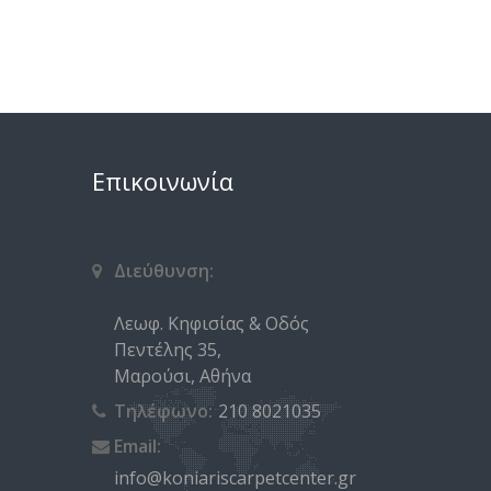
Επικοινωνία
Διεύθυνση:
Λεωφ. Κηφισίας & Οδός
Πεντέλης 35,
Μαρούσι, Αθήνα
Τηλέφωνο:
210 8021035
Email:
info@koniariscarpetcenter.gr