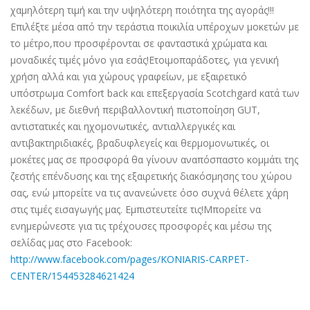
χαμηλότερη τιμή και την υψηλότερη ποιότητα της αγοράς!!!
Επιλέξτε μέσα από την τεράστια ποικιλία υπέροχων μοκετών με
το μέτρο,που προσφέρονται σε φανταστικά χρώματα και
μοναδικές τιμές μόνο για εσάς!Ετοιμοπαράδοτες, για γενική
χρήση αλλά και για χώρους γραφείων, με εξαιρετικό
υπόστρωμα Comfort back και επεξεργασία Scotchgard κατά των
λεκέδων, με διεθνή περιβαλλοντική πιστοποίηση GUT,
αντιστατικές και ηχομονωτικές, αντιαλλεργικές και
αντιβακτηριδιακές, βραδυφλεγείς και θερμομονωτικές, οι
μοκέτες μας σε προσφορά θα γίνουν αναπόσπαστο κομμάτι της
ζεστής επένδυσης και της εξαιρετικής διακόσμησης του χώρου
σας, ενώ μπορείτε να τις ανανεώνετε όσο συχνά θέλετε χάρη
στις τιμές εισαγωγής μας. Εμπιστευτείτε τις!Μπορείτε να
ενημερώνεστε για τις τρέχουσες προσφορές και μέσω της
σελίδας μας στο Facebook:
http://www.facebook.com/pages/KONIARIS-CARPET-
CENTER/154453284621424