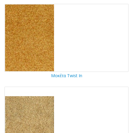
Μοκέτα Twist In