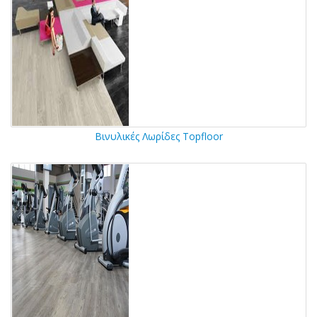
Βινυλικές Λωρίδες Topfloor