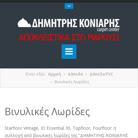
Είστε εδώ:
Αρχική
Δάπεδα
Δάπεδα PVC
Βινυλικές Λωρίδες
Βινυλικές Λωρίδες
Starfloor Vintage, ID Essential 30, Topfloor, Fourfloor: η
συλλογή από βινυλικές λωρίδες της “ΔΗΜΗΤΡΗΣ ΚΟΝΙΑΡΗΣ