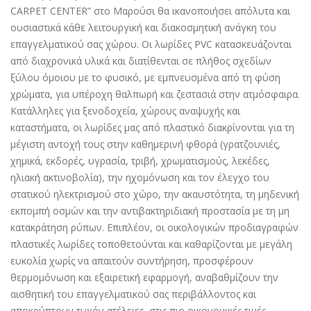
CARPET CENTER” στο Μαρούσι θα ικανοποιήσει απόλυτα και
ουσιαστικά κάθε λειτουργική και διακοσμητική ανάγκη του
επαγγελματικού σας χώρου. Οι λωρίδες PVC κατασκευάζονται
από διαχρονικά υλικά και διατίθενται σε πλήθος σχεδίων
ξύλου όμοιου με το φυσικό, με εμπνευσμένα από τη φύση
χρώματα, για υπέροχη θαλπωρή και ζεστασιά στην ατμόσφαιρα.
Κατάλληλες για ξενοδοχεία, χώρους αναψυχής και
καταστήματα, οι λωρίδες μας από πλαστικό διακρίνονται για τη
μέγιστη αντοχή τους στην καθημερινή φθορά (γρατζουνιές,
χημικά, εκδορές, υγρασία, τριβή, χρωματισμούς, λεκέδες,
ηλιακή ακτινοβολία), την ηχομόνωση και τον έλεγχο του
στατικού ηλεκτρισμού στο χώρο, την ακαυστότητα, τη μηδενική
εκπομπή οσμών και την αντιβακτηριδιακή προστασία με τη μη
κατακράτηση ρύπων. Επιπλέον, οι οικολογικών προδιαγραφών
πλαστικές λωρίδες τοποθετούνται και καθαρίζονται με μεγάλη
ευκολία χωρίς να απαιτούν συντήρηση, προσφέρουν
θερμομόνωση και εξαιρετική εφαρμογή, αναβαθμίζουν την
αισθητική του επαγγελματικού σας περιβάλλοντος και
αποκρύπτουν τυχόν ατέλειες, στις πιο οικονομικές τιμές.