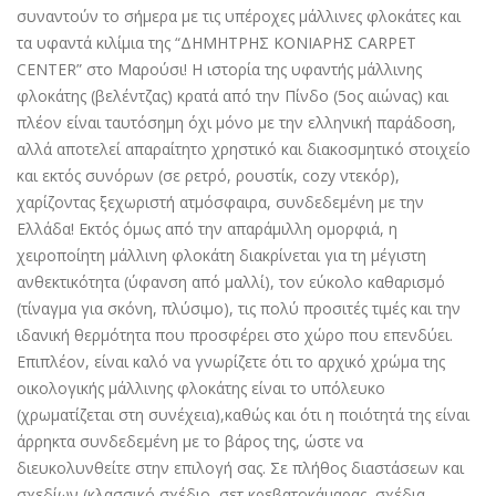
συναντούν το σήμερα με τις υπέροχες μάλλινες φλοκάτες και
τα υφαντά κιλίμια της “ΔΗΜΗΤΡΗΣ ΚΟΝΙΑΡΗΣ CARPET
CENTER” στο Μαρούσι! Η ιστορία της υφαντής μάλλινης
φλοκάτης (βελέντζας) κρατά από την Πίνδο (5ος αιώνας) και
πλέον είναι ταυτόσημη όχι μόνο με την ελληνική παράδοση,
αλλά αποτελεί απαραίτητο χρηστικό και διακοσμητικό στοιχείο
και εκτός συνόρων (σε ρετρό, ρουστίκ, cozy ντεκόρ),
χαρίζοντας ξεχωριστή ατμόσφαιρα, συνδεδεμένη με την
Ελλάδα! Εκτός όμως από την απαράμιλλη ομορφιά, η
χειροποίητη μάλλινη φλοκάτη διακρίνεται για τη μέγιστη
ανθεκτικότητα (ύφανση από μαλλί), τον εύκολο καθαρισμό
(τίναγμα για σκόνη, πλύσιμο), τις πολύ προσιτές τιμές και την
ιδανική θερμότητα που προσφέρει στο χώρο που επενδύει.
Επιπλέον, είναι καλό να γνωρίζετε ότι το αρχικό χρώμα της
οικολογικής μάλλινης φλοκάτης είναι το υπόλευκο
(χρωματίζεται στη συνέχεια),καθώς και ότι η ποιότητά της είναι
άρρηκτα συνδεδεμένη με το βάρος της, ώστε να
διευκολυνθείτε στην επιλογή σας. Σε πλήθος διαστάσεων και
σχεδίων (κλασσικό σχέδιο, σετ κρεβατοκάμαρας, σχέδια