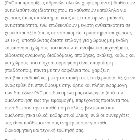
(PVC και προσμίξεις αδρανών υλικών χωρίς αμίαντο) διαθέτουν
αντιολισθητικές ιδιότητες (που τα καθιστούν κατάλληλα για
χώρους όπως αποδυτήρια, κουζίνες εστιατορίων, μπάνια),
αντιστατικότητα, ενώ επιδεικνύουν μέγιστη ανθεκτικότητα σε
χημικά και οξέα (όπως σε νοσοκομεία, εργαστήρια και χώρους
με Η/Υ), αποτελώντας άριστη επιλογή για χώρους με μεγάλη
καταπόνηση (χώρους που κινούνται ανυψωτικά μηχανήματα,
αίθουσες αναμονής, διαδρόμους, αποθήκες, σκάλες), καθώς και
για χώρους που η ηχοαπορρόφηση είναι απαραίτητη
(παιδότοποι), πάντα με την ασφάλεια που χαρίζει η
αντιβακτηριδιακή και μυκητοστατική τους επεξεργασία. Αξίζει να
αναφερθεί ότι επενδύουμε στην άρτια και πλήρη εφαρμογή
των δαπέδων PVC με ειδικευμένα μας συνεργεία (από την
ομαλοποίηση έως την εφαρμογή), παρέχοντας προϊόντα που
συνοδεύουν την τοποθέτηση (κόλλες, βελτιωτικά και
ομαλοποιητικά υλικά, καθαριστικά υλικά), ενώ οι συνεργάτες
μας είναι πρόθυμοι να σας ενημερώσουν για κάθε
διακοσμητική και τεχνική ερώτησή σας.