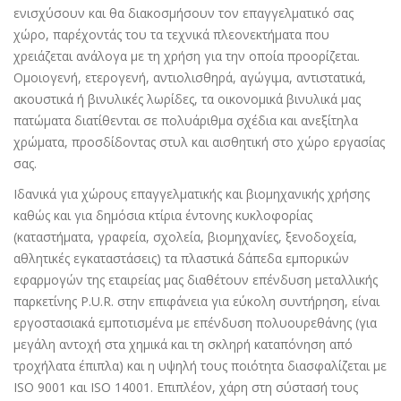
ενισχύσουν και θα διακοσμήσουν τον επαγγελματικό σας
χώρο, παρέχοντάς του τα τεχνικά πλεονεκτήματα που
χρειάζεται ανάλογα με τη χρήση για την οποία προορίζεται.
Ομοιογενή, ετερογενή, αντιολισθηρά, αγώγιμα, αντιστατικά,
ακουστικά ή βινυλικές λωρίδες, τα οικονομικά βινυλικά μας
πατώματα διατίθενται σε πολυάριθμα σχέδια και ανεξίτηλα
χρώματα, προσδίδοντας στυλ και αισθητική στο χώρο εργασίας
σας.
Ιδανικά για χώρους επαγγελματικής και βιομηχανικής χρήσης
καθώς και για δημόσια κτίρια έντονης κυκλοφορίας
(καταστήματα, γραφεία, σχολεία, βιομηχανίες, ξενοδοχεία,
αθλητικές εγκαταστάσεις) τα πλαστικά δάπεδα εμπορικών
εφαρμογών της εταιρείας μας διαθέτουν επένδυση μεταλλικής
παρκετίνης P.U.R. στην επιφάνεια για εύκολη συντήρηση, είναι
εργοστασιακά εμποτισμένα με επένδυση πολυουρεθάνης (για
μεγάλη αντοχή στα χημικά και τη σκληρή καταπόνηση από
τροχήλατα έπιπλα) και η υψηλή τους ποιότητα διασφαλίζεται με
ISO 9001 και ISO 14001. Επιπλέον, χάρη στη σύστασή τους