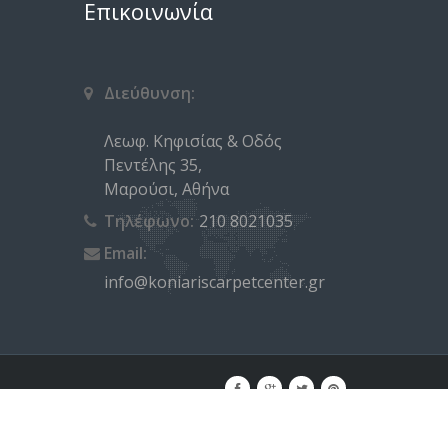
Επικοινωνία
Διεύθυνση:
Λεωφ. Κηφισίας & Οδός
Πεντέλης 35,
Μαρούσι, Αθήνα
Τηλέφωνο:
210 8021035
Email:
info@koniariscarpetcenter.gr