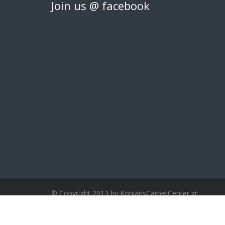
Join us @ facebook
© Copyright 2013 by KoniarisCarpetCenter.gr.
Κατασκευή ιστοσελίδας
www.netdesigns.gr
Με την υποστήριξη του
www.wedding-guide.gr