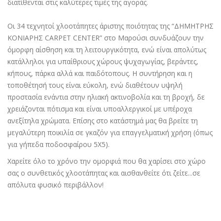
διατίθενται στις καλύτερες τιμές της αγοράς.
Οι 34 τεχνητοί χλοοτάπητες άριστης ποιότητας της “ΔΗΜΗΤΡΗΣ
ΚΟΝΙΑΡΗΣ CARPET CENTER” στο Μαρούσι συνδυάζουν την
όμορφη αίσθηση και τη λειτουργικότητα, ενώ είναι απολύτως
κατάλληλοι για υπαίθριους χώρους ψυχαγωγίας, βεράντες,
κήπους, πάρκα αλλά και παιδότοπους. Η συντήρηση και η
τοποθέτησή τους είναι εύκολη, ενώ διαθέτουν υψηλή
προστασία ενάντια στην ηλιακή ακτινοβολία και τη βροχή, δε
χρειάζονται πότισμα και είναι υποαλλεργικοί με υπέροχα
ανεξίτηλα χρώματα. Επίσης στο κατάστημά μας θα βρείτε τη
μεγαλύτερη ποικιλία σε γκαζόν για επαγγελματική χρήση (όπως
για γήπεδα ποδοσφαίρου 5Χ5).
Χαρείτε όλο το χρόνο την ομορφιά που θα χαρίσει στο χώρο
σας ο συνθετικός χλοοτάπητας και αισθανθείτε ότι ζείτε...σε
απόλυτα φυσικό περιβάλλον!