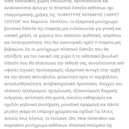
Κάθε εκθεσιακός χώρος επενδύεται, προστατεύεται και
αναδεικνύεται άρτια με τα πλαστικά δάπεδα εκθέσεων ημι-
επαγγελματικής χρήσης της “ΔΗΜΗΤΡΗΣ ΚΟΝΙΑΡΗΣ CARPET
CENTER” στο Μαρούσι. Επιπλέον, τα εξαιρετικά μονόχρωμα
βινυλικά δάπεδα της εταιρείας μας ενδείκνυνται για γενική και
οικιακή χρήση, σε χώρους που απαιτούν αισθητική, ασφάλεια
και λειτουργικότητα, στις πιο οικονομικές τιμές! Η εταιρεία μας
βεβαιώνει ότι το μονόχρωμο πλαστικό δάπεδο που θα
επιλέξετε για τον οικιακό σας χώρο ή το εκθεσιακό βινυλικό
δάπεδο που θα πλαισιώσει την έκθεσή σας, συνοδεύονται από
υψηλές τεχνικές προδιαγραφές: εξαιρετική αντοχή στην τριβή
και την ηλιακή ακτινοβολία, φιλικότητα προς το περιβάλλον,
αντιολισθητικότητα, αντιβακτηριδιακή προστασία, έλεγχος του
στατικού ηλεκτρισμού, ηχομόνωση, εξοικονόμηση θερμικής
ενέργειας, αντίσταση στη φωτιά, εύκολος καθαρισμός και
σχεδόν μηδενική συντήρηση, μοναδική εφαρμογή και πάντα
μεγάλη γκάμα σε υπέροχα χρώματα και σχέδια! Για όλους
αυτούς τους λόγους, τα Exclusive 200, New Generation και
Inspiration μονόχρωμα-εκθέσεων πλαστικά πατώματα της