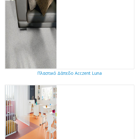
Πλαστικό Δάπεδο Acczent Luna