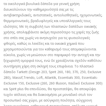
τα οικολογικά βινυλικά δάπεδα για γενική χρήση
διευκολύνουν την καθημερινότητά σας με τις
αντιβακτηριδιακές, αντιστατικές, αντιολισθητικές, ηχομονωτικές,
θερμομονωτικές, βραδυφλεγείς και υποαλλεργικές τους
ιδιότητες. Με τη συμβολή των πλαστικών δαπέδων οικιακής
χρήσης, απολαμβάνετε ακόμη περισσότερο τις χαρές της ζωής
στο σπίτι σας χωρίς να ανησυχείτε για τις φυσιολογικές
φθορές, καθώς οι λεκέδες και τα οικιακά χημικά που
χρησιμοποιούνται για τον καθαρισμό τους απομακρύνονται
εύκολα, χωρίς να μειώσουν στο παραμικρό την αντοχή και την
ξεχωριστή ομορφιά τους, ενώ δε χρειάζονται σχεδόν καθόλου
συντήρηση χάρη στη σκληρή τους επιφάνεια. Το πλαστικό
δάπεδο Tarkett (Design 203, Spirit 260, 180, 370, 250, Exclusive
280), Massif,Trendo, Loft, Atlantik, Essentials 300, Essentials-
Exclusive 150, Exclusive (260, 260 Illusion, παιδικό Exclusive 300)
και Spirit plus θα επενδύσει, θα προστατέψει, θα αποκρύψει
τυχόν ατέλειες και θα διακοσμήσει με μοναδικό στυλ τον
προσωπικό σας χώρο, με ασύγκριτη ποιότητα, σύγχρονη
λειτουργικότητα, καθημερινή πρακτικότητα, απόλυτη υγιεινή,